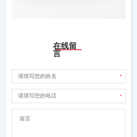
在线留
言
*
*