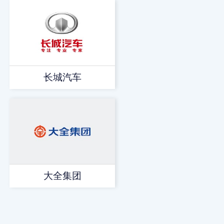
长城汽车
大全集团