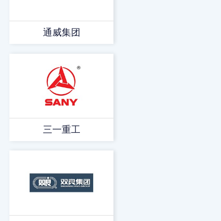
通威集团
三一重工